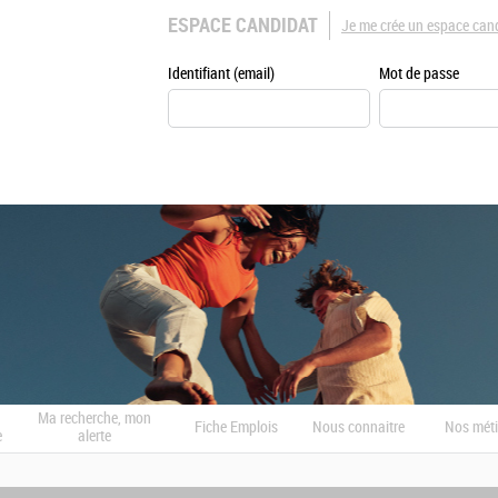
ESPACE CANDIDAT
Je me crée un espace can
Identifiant (email)
Mot de passe
Ma recherche, mon
Fiche Emplois
Nous connaitre
Nos méti
e
alerte