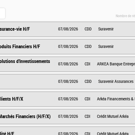
Nombre de ré
surance-vie H/F
07/08/2026
CDD
Suravenir
oduits Financiers H/F
07/08/2026
CDD
Suravenir
olutions d'Investissements
07/08/2026
CDI
ARKEA Banque Entrepris
07/08/2026
CDD
Suravenir Assurances
Clients H/F/X
07/08/2026
CDI
Arkéa Financements & 
Marchés Financiers (H/F/X)
07/08/2026
CDI
Crédit Mutuel Arkéa
lité H/F
07/08/2026
CDI
Crédit Mutuel Arkéa