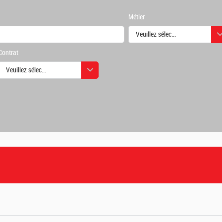
Métier
Veuillez sélectionner une ou des
Contrat
urs
Veuillez sélectionner une ou des valeurs
urs