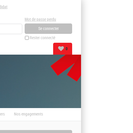
didat
Mot de passe perdu
Rester connecté
0
ers
Nos engagements