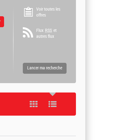
Voir toutes les
offres
 valeurs
Flux
RSS
et
autres flux