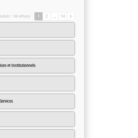
1
2
14
sultats :
140 offre(s)
es et Institutionnels
Services