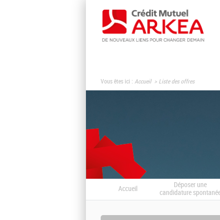
Vous êtes ici :
Accueil
Liste des offres
Déposer une
Accueil
candidature spontané