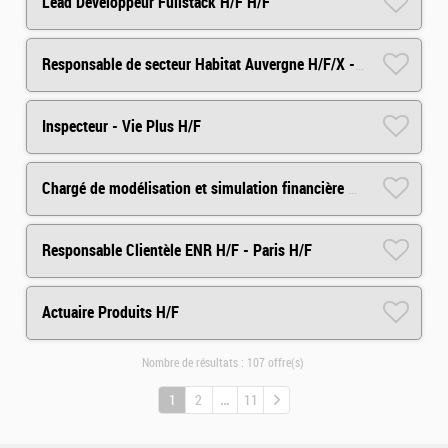
Lead Développeur Fullstack H/F H/F
Responsable de secteur Habitat Auvergne H/F/X - Départements 03,15,42, 43, 63 H/F
Inspecteur - Vie Plus H/F
Chargé de modélisation et simulation financière H/F
Responsable Clientèle ENR H/F - Paris H/F
Actuaire Produits H/F
Nombre de résultats :
107 offre(s)
1
2
11