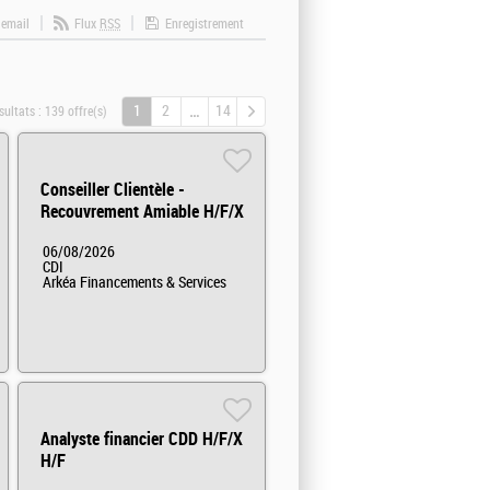
 email
Flux
RSS
Enregistrement
1
2
14
sultats :
139 offre(s)
Conseiller Clientèle -
Recouvrement Amiable H/F/X
06/08/2026
CDI
Arkéa Financements & Services
Analyste financier CDD H/F/X
H/F