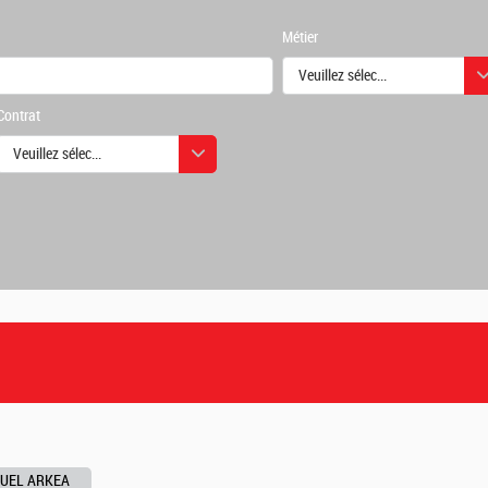
Métier
Veuillez sélectionner une ou des
Contrat
urs
Veuillez sélectionner une ou des valeurs
urs
TUEL ARKEA