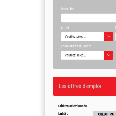
Mots clés
Entité
Veuillez sélectionner une ou des vale
Localisation du poste
Veuillez sélectionner une ou des vale
Les offres d'emploi
Critères sélectionnés :
Entité :
CREDIT MU