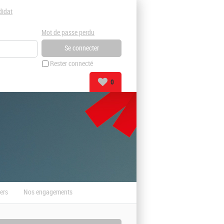
didat
Mot de passe perdu
Rester connecté
0
ers
Nos engagements