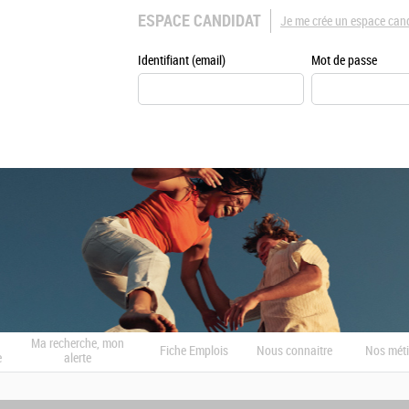
ESPACE CANDIDAT
Je me crée un espace can
Identifiant (email)
Mot de passe
Ma recherche, mon
Fiche Emplois
Nous connaitre
Nos méti
e
alerte