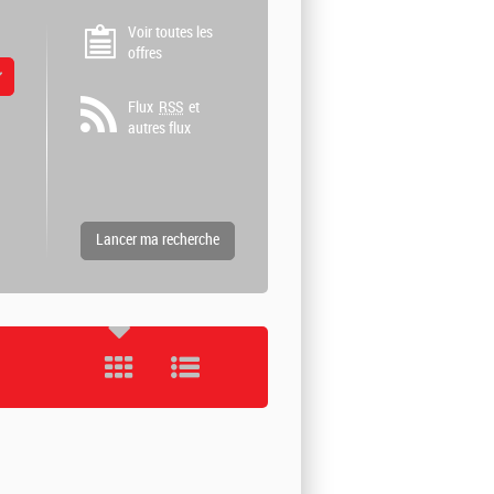
Voir toutes les
offres
 valeurs
Flux
RSS
et
autres flux