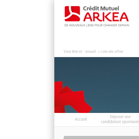
Vous êtes ici :
Accueil
Liste des offres
Déposer une
Accueil
candidature spontané