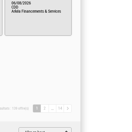
06/08/2026
CDD
Arkéa Financements & Services
1
2
14
sultats :
139 offre(s)