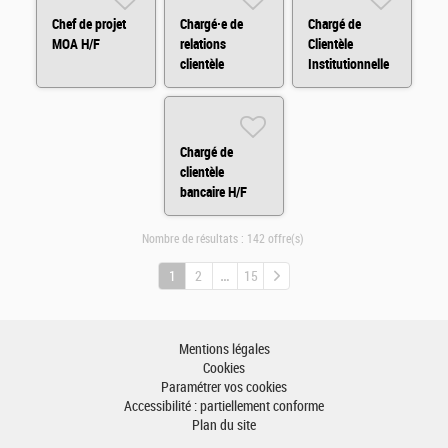
Chef de projet
Chargé·e de
Chargé de
MOA H/F
relations
Clientèle
clientèle
Institutionnelle
Assurances en
H/F
BtoB (CDD) H/F
Chargé de
clientèle
bancaire H/F
Nombre de résultats :
142 offre(s)
1
2
15
Mentions légales
Cookies
Paramétrer vos cookies
Accessibilité : partiellement conforme
Plan du site