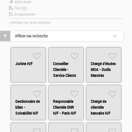
Alerte email
Flux
RSS
Enregistrement
» Afficher l'url de la recherche
Affiner ma recherche
Juriste H/F
Conseiller
Chargé d'études
Clientèle -
MOA - Outils
Service Clients
Marchés
H/F/X
Financiers
(H/F/X)
Gestionnaire de
Responsable
Chargé de
bilan -
Clientèle ENR
clientèle
Solvabilité H/F
H/F - Paris H/F
bancaire H/F