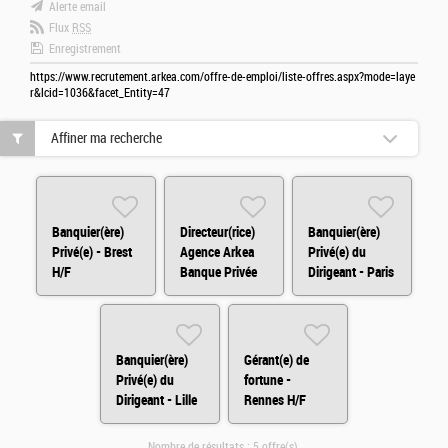
Alerte email
Flux
RSS
Enregistrement
https://www.recrutement.arkea.com/offre-de-emploi/liste-offres.aspx?mode=laye
r&lcid=1036&facet_Entity=47
Affiner ma recherche
Banquier(ère)
Directeur(rice)
Banquier(ère)
Privé(e) - Brest
Agence Arkea
Privé(e) du
H/F
Banque Privée
Dirigeant - Paris
Paris H/F
H/F
Banquier(ère)
Gérant(e) de
Privé(e) du
fortune -
Dirigeant - Lille
Rennes H/F
H/F
Nombre de résultats :
5 offre(s)