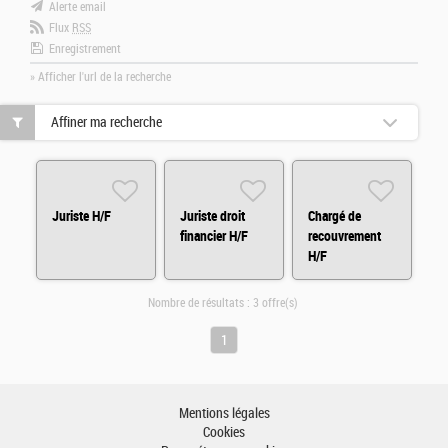
Alerte email
Flux
RSS
Enregistrement
» Afficher l'url de la recherche
Affiner ma recherche
Juriste H/F
Juriste droit
Chargé de
financier H/F
recouvrement
H/F
Nombre de résultats :
3 offre(s)
1
Mentions légales
Cookies