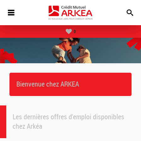
0
Bienvenue chez ARKEA
Les dernières offres d'emploi disponibles
chez Arkéa