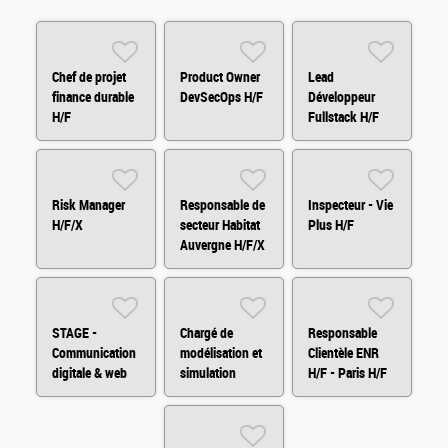
Chef de projet
Product Owner
Lead
finance durable
DevSecOps H/F
Développeur
H/F
Fullstack H/F
H/F
Risk Manager
Responsable de
Inspecteur - Vie
H/F/X
secteur Habitat
Plus H/F
Auvergne H/F/X
- Départements
03,15,42, 43, 63
H/F
STAGE -
Chargé de
Responsable
Communication
modélisation et
Clientèle ENR
digitale & web
simulation
H/F - Paris H/F
analytics H/F
financière H/F