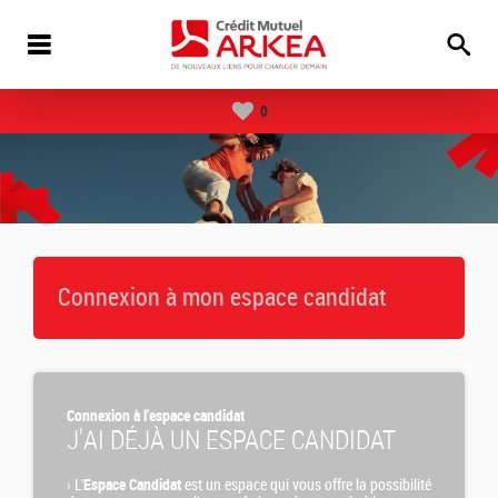
0
Connexion à mon espace candidat
Connexion à l'espace candidat
J'AI DÉJÀ UN ESPACE CANDIDAT
›
L'
Espace Candidat
est un espace qui vous offre la possibilité