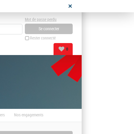
didat
Mot de passe perdu
Rester connecté
0
ers
Nos engagements