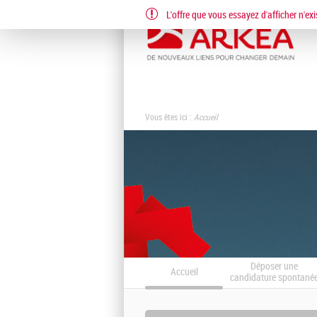
L'offre que vous essayez d'afficher n'exi
Vous êtes ici :
Accueil
Déposer une
Accueil
candidature spontané