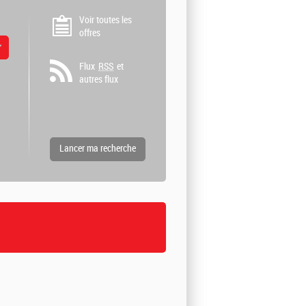
Voir toutes les
offres
 valeurs
Flux
RSS
et
autres flux