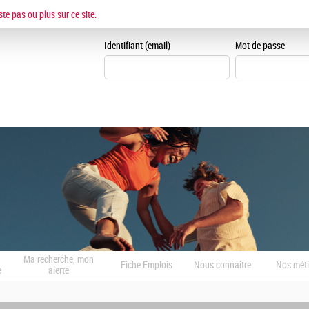
ESPACE CANDIDAT
ste pas ou plus sur ce site.
Je me crée un espace can
Identifiant (email)
Mot de passe
Ma recherche, mon
Fiche Emplois
Nous connaitre
Nos méti
e
alerte