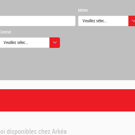
Métier
Veuillez sélectionner une ou des
Contrat
urs
Veuillez sélectionner une ou des valeurs
urs
loi disponibles chez Arkéa