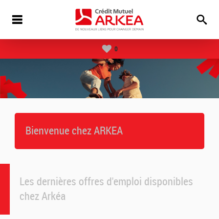
0
Bienvenue chez ARKEA
Les dernières offres d'emploi disponibles
chez Arkéa