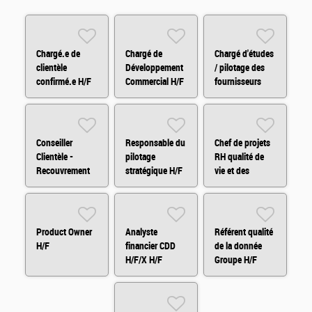
Chargé.e de
Chargé de
Chargé d'études
clientèle
Développement
/ pilotage des
confirmé.e H/F
Commercial H/F
fournisseurs
H/F/X
Conseiller
Responsable du
Chef de projets
Clientèle -
pilotage
RH qualité de
Recouvrement
stratégique H/F
vie et des
Amiable H/F/X
conditions de
travail H/F
Product Owner
Analyste
Référent qualité
H/F
financier CDD
de la donnée
H/F/X H/F
Groupe H/F