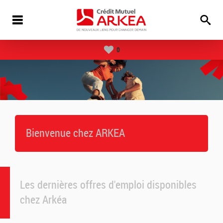
0
Bienvenue chez ARKEA
Les dernières offres d'emploi disponibles
chez Arkéa