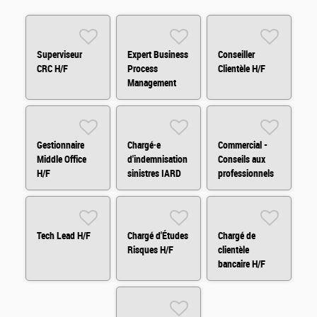
Superviseur
Expert Business
Conseiller
CRC H/F
Process
Clientèle H/F
Management
(BPM) H/F
Gestionnaire
Chargé·e
Commercial -
Middle Office
d'indemnisation
Conseils aux
H/F
sinistres IARD
professionnels
H/F
et
agricole/viticole
Tech Lead H/F
Chargé d'Études
Chargé de
Risques H/F
clientèle
bancaire H/F