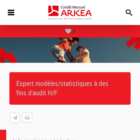
0
Expert modèles/statistiques à des
fins d'audit H/F