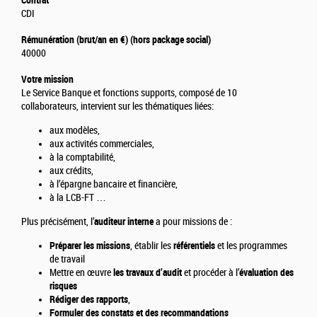
Contrat
CDI
Rémunération (brut/an en €) (hors package social)
40000
Votre mission
Le Service Banque et fonctions supports, composé de 10
collaborateurs, intervient sur les thématiques liées:
aux modèles,
aux activités commerciales,
à la comptabilité,
aux crédits,
à l’épargne bancaire et financière,
à la LCB-FT …
Plus précisément, l’
auditeur interne
a pour missions de :
Préparer les missions
, établir les
référentiels
et les programmes
de travail
Mettre en œuvre
les travaux d’audit
et procéder à l’
évaluation des
risques
Rédiger des rapports
,
Formuler des constats et des recommandations