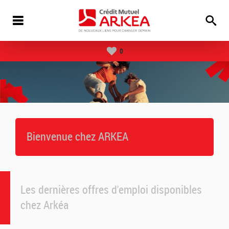
0
Bienvenue chez ARKEA
Les dernières offres d'emploi disponibles
chez Arkéa