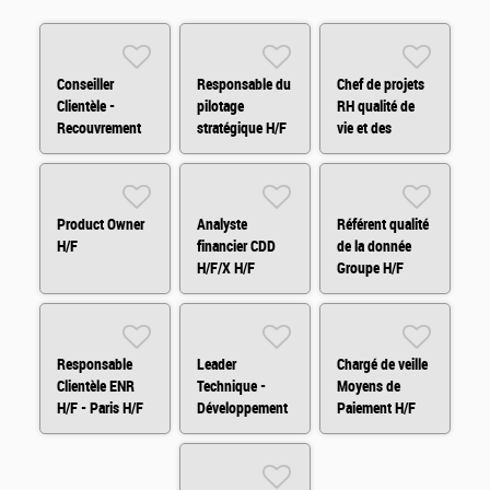
Conseiller
Responsable du
Chef de projets
Clientèle -
pilotage
RH qualité de
Recouvrement
stratégique H/F
vie et des
Amiable H/F/X
conditions de
travail H/F
Product Owner
Analyste
Référent qualité
H/F
financier CDD
de la donnée
H/F/X H/F
Groupe H/F
Responsable
Leader
Chargé de veille
Clientèle ENR
Technique -
Moyens de
H/F - Paris H/F
Développement
Paiement H/F
Fullstack H/F