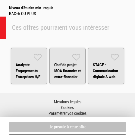
Niveau d'études min. requis
BAC+5 OU PLUS
Ces offres pourraient vous intéresser
Analyste
Chef de projet
STAGE -
Engagements
MOA financier et
Communication
Entreprises H/F
extra-financier
digitale & web
analytics H/F
Mentions légales
Cookies
Paramétrer vos cookies
Accessibilité : partiellement conforme
Plan du site