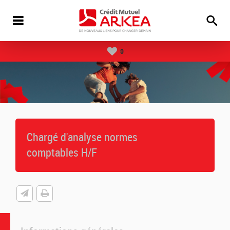
0
Chargé d'analyse normes
comptables H/F