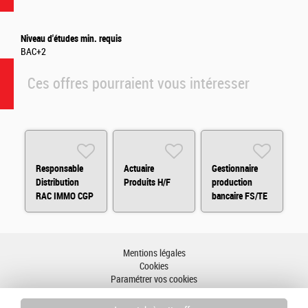
Niveau d'études min. requis
BAC+2
Ces offres pourraient vous intéresser
Responsable
Actuaire
Gestionnaire
Distribution
Produits H/F
production
RAC IMMO CGP
bancaire FS/TE
H/F
H/F
Mentions légales
Cookies
Paramétrer vos cookies
Accessibilité : partiellement conforme
Plan du site