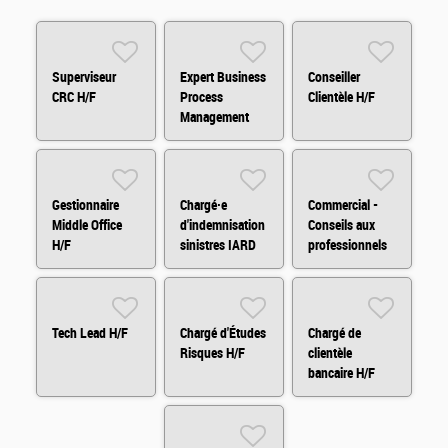
Superviseur
Expert Business
Conseiller
CRC H/F
Process
Clientèle H/F
Management
(BPM) H/F
Gestionnaire
Chargé·e
Commercial -
Middle Office
d'indemnisation
Conseils aux
H/F
sinistres IARD
professionnels
H/F
et
agricole/viticole
Tech Lead H/F
Chargé d'Études
Chargé de
Risques H/F
clientèle
bancaire H/F