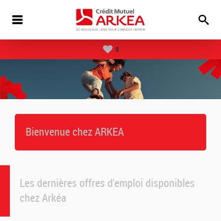
0
Bienvenue chez ARKEA
Les dernières offres d'emploi disponibles
chez Arkéa