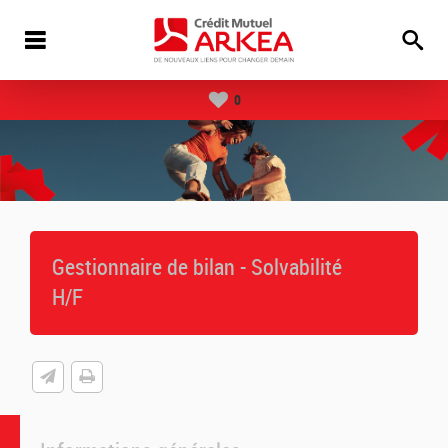
0
Gestionnaire de bilan - Solvabilité
H/F