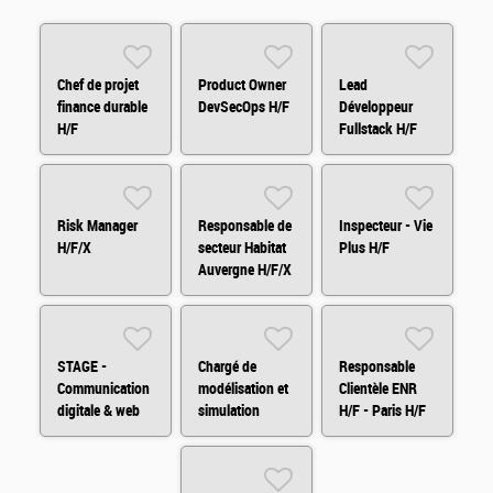
Chef de projet
Product Owner
Lead
finance durable
DevSecOps H/F
Développeur
H/F
Fullstack H/F
H/F
Risk Manager
Responsable de
Inspecteur - Vie
H/F/X
secteur Habitat
Plus H/F
Auvergne H/F/X
- Départements
03,15,42, 43, 63
H/F
STAGE -
Chargé de
Responsable
Communication
modélisation et
Clientèle ENR
digitale & web
simulation
H/F - Paris H/F
analytics H/F
financière H/F