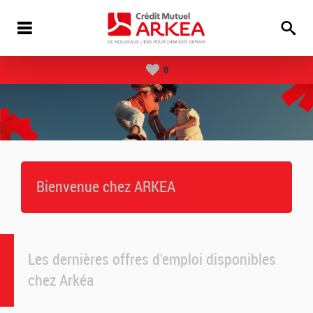
0
Bienvenue chez ARKEA
Les dernières offres d'emploi disponibles
chez Arkéa