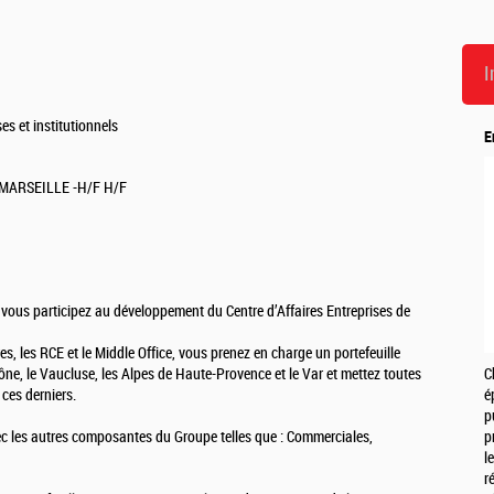
I
s et institutionnels
E
MARSEILLE -H/F H/F
, vous participez au développement du Centre d’Affaires Entreprises de
res, les RCE et le Middle Office, vous prenez en charge un portefeuille
, le Vaucluse, les Alpes de Haute-Provence et le Var et mettez toutes
C
 ces derniers.
é
p
ec les autres composantes du Groupe telles que : Commerciales,
p
l
r