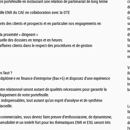
tre portefeuille en instaurant une relation de partenariat de long terme
c
d
uille ENR du CAE en collaboration avec la DTE
d
G
ès des clients et prospects et en particulier nos engagements en
s
m
la proximité « dirigeant »
d
uelle des dossiers en temps et en heures.
f
ffaires clients dans le respect des procédures et de gestion
t
n
o
V
us faut ?
R
s diplômé·e en finance d’entreprise (Bac+5) et disposez d'une expérience
b
h
otre relationnel seront autant de qualités nécessaires pour garantir la
b
eloppement de votre portefeuille.
nt indispensables, tout autant qu’un esprit d’analyse et de synthèse.
arseille.
L
f
 commerciales, vous devrez faire preuve d’enthousiasme, de dynamisme,
c
sensibilité et un intérêt fort pour les thématiques ENR et ESG seront très
d
l