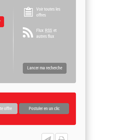
Voir toutes les
offres
 valeurs
Flux
RSS
et
autres flux