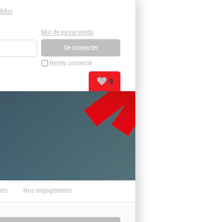
didat
Mot de passe perdu
Rester connecté
0
ers
Nos engagements