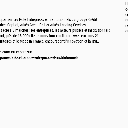
b
d
c
partient au Pôle Entreprises et Institutionnels du groupe Crédit
a
éa Capital, Arkéa Crédit Bail et Arkéa Lending Services.
r
acre à 3 marchés : les entreprises, les acteurs publics et institutionnels
g
’hui, près de 15 000 clients nous font confiance. Avec eux, nos 21
rritoires et le Made in France, encouragent l’innovation et la RSE.
ei.com/ ou encore sur
anies/arkea-banque-entreprises-et-institutionnels.