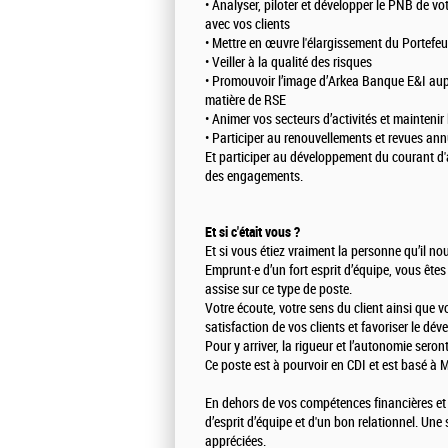
• Analyser, piloter et développer le PNB de vo
avec vos clients
• Mettre en œuvre l'élargissement du Portefe
• Veiller à la qualité des risques
• Promouvoir l’image d’Arkea Banque E&I aupr
matière de RSE
• Animer vos secteurs d’activités et maintenir 
• Participer au renouvellements et revues ann
Et participer au développement du courant d'a
des engagements.
Et si c'était vous ?
Et si vous étiez vraiment la personne qu’il no
Emprunt·e d’un fort esprit d’équipe, vous ête
assise sur ce type de poste.
Votre écoute, votre sens du client ainsi que v
satisfaction de vos clients et favoriser le dév
Pour y arriver, la rigueur et l’autonomie sero
Ce poste est à pourvoir en CDI et est basé à M
En dehors de vos compétences financières et
d’esprit d’équipe et d'un bon relationnel. Une 
appréciées.