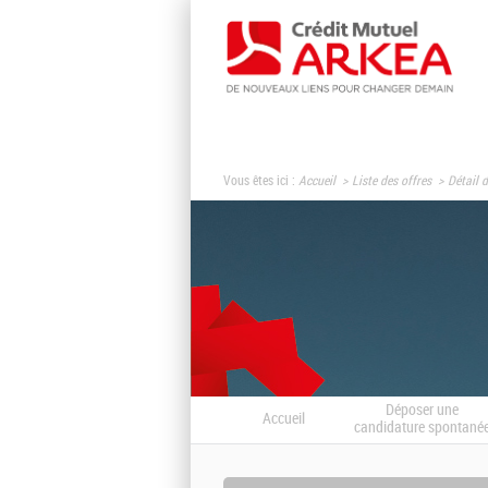
Vous êtes ici :
Accueil
Liste des offres
Détail d
Déposer une
Accueil
candidature spontané