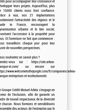
ôtés pour accompagner leur croissance et
évelopper leurs projets. Aujourd'hui, plus
e 15000 clients nous font confiance.
râce à eux, nos 21 implantations
outiennent l'attractivité des régions et le
ade in France, encouragent la
ynamisation urbaine et le lien social,
avorisent l'accession à la propriété pour
ous. Et l'aventure ne fait que commencer :
ous travaillons chaque jour pour leur
uvrir de nouvelles perspectives.
ous souhaitez en savoir plus ?
endez-vous sur : https://site.arkea-
anque-ei.com/ ou encore sur
ttps://www.welcometothejungle.com/fr/companies/arkea-
anque-entreprises-et-institutionnels
e Groupe Crédit Mutuel Arkéa s'engage en
aveur de l'inclusion, afin de garantir un
adre de travail respectueux de la diversité
e chacun. Nous formons et sensibilisons
'ensemble des acteurs de l'entreprise par le