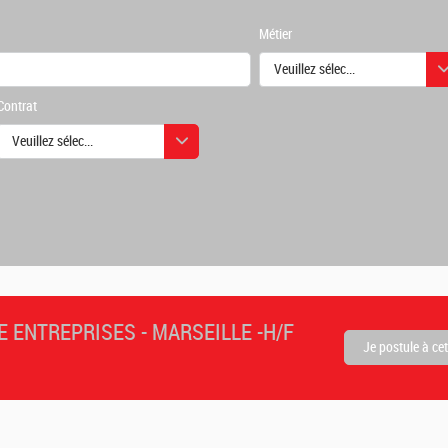
Métier
Veuillez sélectionner une ou des
Contrat
urs
Veuillez sélectionner une ou des valeurs
urs
 ENTREPRISES - MARSEILLE -H/F