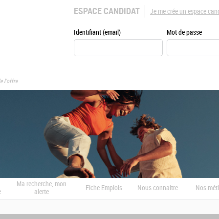
ESPACE CANDIDAT
Je me crée un espace can
Identifiant (email)
Mot de passe
e l'offre
Ma recherche, mon
Fiche Emplois
Nous connaitre
Nos méti
e
alerte