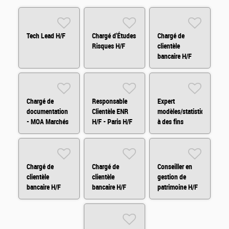
Tech Lead H/F
Chargé d'Études
Chargé de
Risques H/F
clientèle
bancaire H/F
Chargé de
Responsable
Expert
documentation
Clientèle ENR
modèles/statistiques
- MOA Marchés
H/F - Paris H/F
à des fins
Financiers H/F
d'audit H/F
Chargé de
Chargé de
Conseiller en
clientèle
clientèle
gestion de
bancaire H/F
bancaire H/F
patrimoine H/F