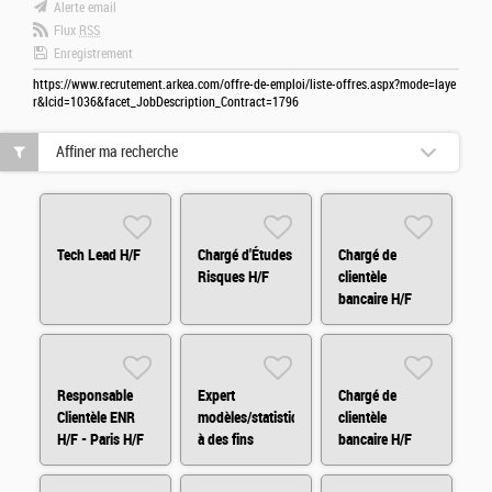
Alerte email
Flux
RSS
Enregistrement
https://www.recrutement.arkea.com/offre-de-emploi/liste-offres.aspx?mode=laye
r&lcid=1036&facet_JobDescription_Contract=1796
Affiner ma recherche
Tech Lead H/F
Chargé d'Études
Chargé de
Risques H/F
clientèle
bancaire H/F
Responsable
Expert
Chargé de
Clientèle ENR
modèles/statistiques
clientèle
H/F - Paris H/F
à des fins
bancaire H/F
d'audit H/F