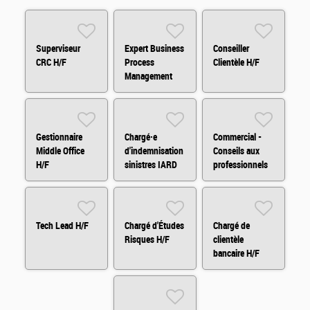
Superviseur
Expert Business
Conseiller
CRC H/F
Process
Clientèle H/F
Management
(BPM) H/F
Gestionnaire
Chargé·e
Commercial -
Middle Office
d'indemnisation
Conseils aux
H/F
sinistres IARD
professionnels
H/F
et
agricole/viticole
Tech Lead H/F
Chargé d'Études
Chargé de
Risques H/F
clientèle
bancaire H/F