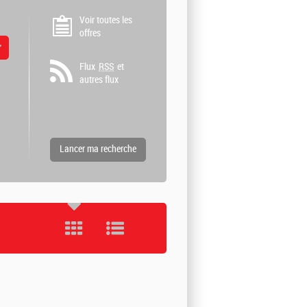
Voir toutes les
offres
 valeurs
Flux
RSS
et
autres flux