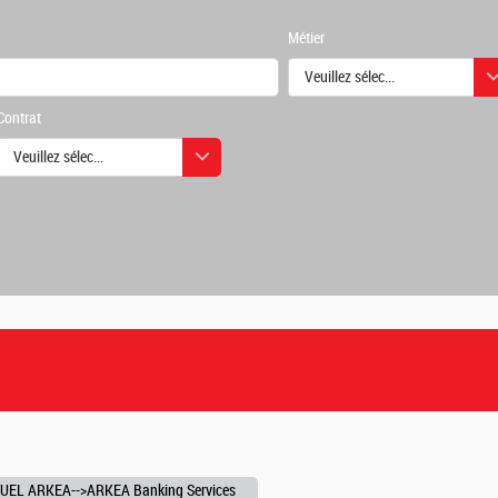
Métier
Veuillez sélectionner une ou des
Contrat
urs
Veuillez sélectionner une ou des valeurs
urs
UEL ARKEA-->ARKEA Banking Services