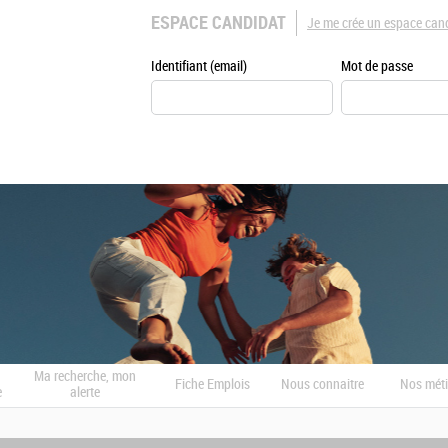
ESPACE CANDIDAT
Je me crée un espace can
Identifiant (email)
Mot de passe
Ma recherche, mon
Fiche Emplois
Nous connaitre
Nos méti
e
alerte