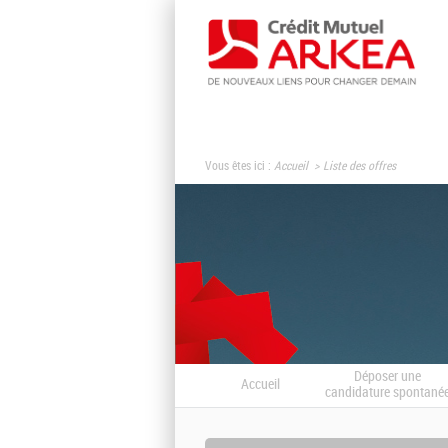
Vous êtes ici :
Accueil
Liste des offres
Déposer une
Accueil
candidature spontané