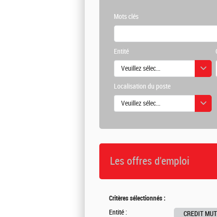
Mots clés
Entité
Veuillez sélectionner une ou des vale
Localisation du poste
Veuillez sélectionner une ou des vale
Les offres d'emploi
Critères sélectionnés :
Entité :
CREDIT MUT