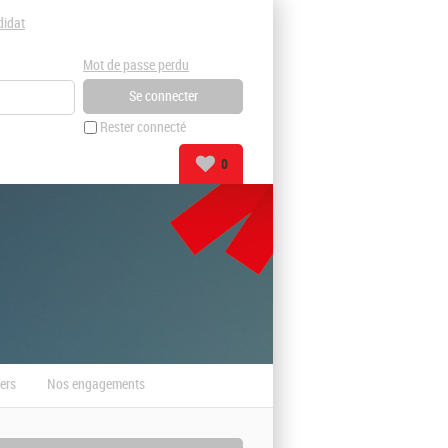
didat
Mot de passe perdu
Rester connecté
0
ers
Nos engagements