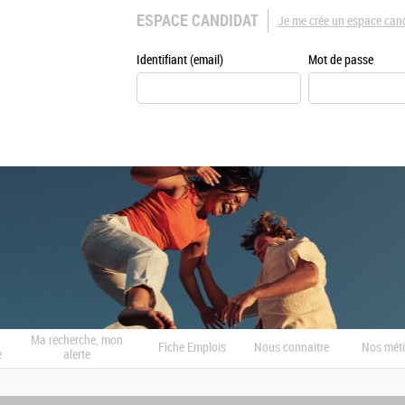
ESPACE CANDIDAT
Je me crée un espace can
Identifiant (email)
Mot de passe
Ma recherche, mon
Fiche Emplois
Nous connaitre
Nos méti
e
alerte