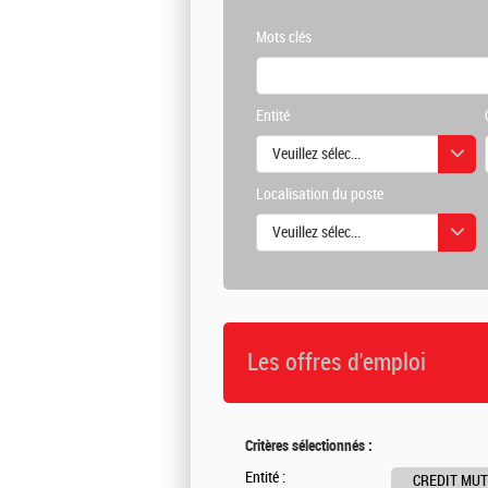
Mots clés
Entité
Veuillez sélectionner une ou des vale
Localisation du poste
Veuillez sélectionner une ou des vale
Les offres d'emploi
Critères sélectionnés :
Entité :
CREDIT MUT