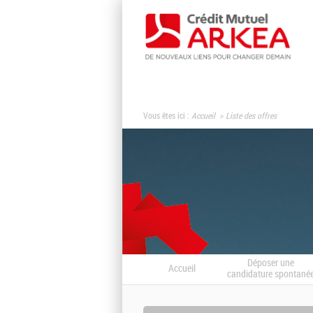
Vous êtes ici :
Accueil
Liste des offres
Déposer une
Accueil
candidature spontané