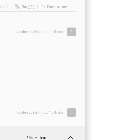
 email
Flux
RSS
Enregistrement
1
Nombre de résultats :
1 offre(s)
1
Nombre de résultats :
1 offre(s)
Aller en haut