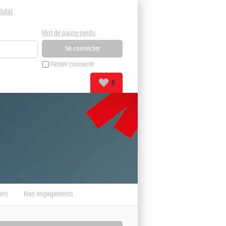
didat
Mot de passe perdu
Rester connecté
0
ers
Nos engagements