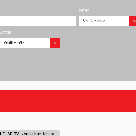
Métier
Veuillez sélectionner une ou des
Contrat
urs
Veuillez sélectionner une ou des valeurs
urs
UEL ARKEA-->Armorique Habitat