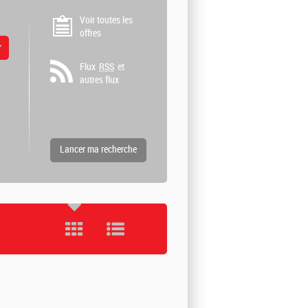
Voir toutes les
offres
 valeurs
Flux
RSS
et
autres flux