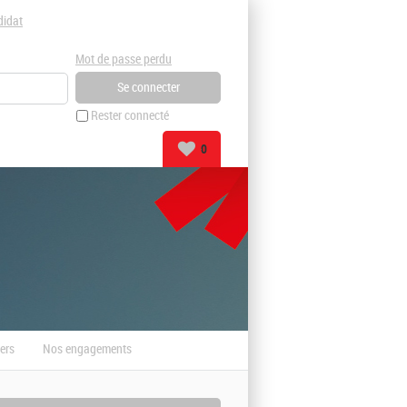
didat
Mot de passe perdu
Rester connecté
0
ers
Nos engagements