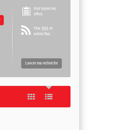
Voir toutes les
offres
 valeurs
Flux
RSS
et
autres flux