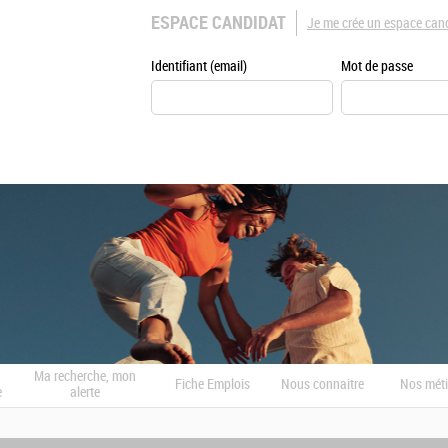
ESPACE CANDIDAT
Je me crée un espace can
Identifiant (email)
Mot de passe
Ma recherche, mon
Fiche Emplois
Nous connaitre
Nos méti
e
alerte