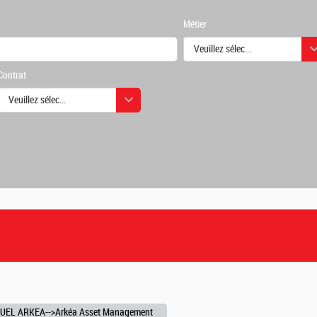
Métier
Veuillez sélectionner une ou des
Contrat
urs
Veuillez sélectionner une ou des valeurs
urs
UEL ARKEA-->Arkéa Asset Management