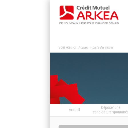
Vous êtes ici :
Accueil
Liste des offres
Déposer une
Accueil
candidature spontané