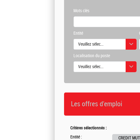
Mots clés
Entité
Veuillez sélectionner une ou des vale
Localisation du poste
Veuillez sélectionner une ou des vale
Les offres d'emploi
Critères sélectionnés :
Entité :
CREDIT MUT