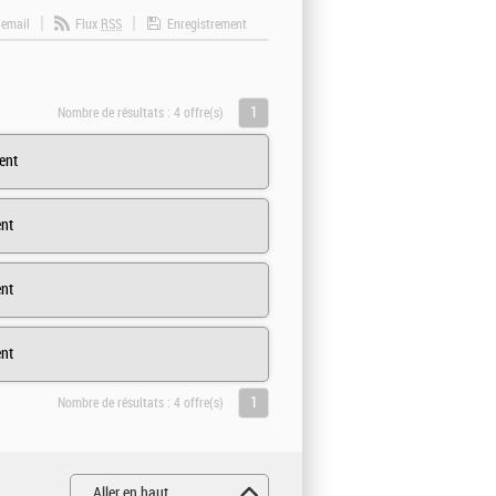
 email
Flux
RSS
Enregistrement
1
Nombre de résultats :
4 offre(s)
ent
nt
nt
nt
1
Nombre de résultats :
4 offre(s)
Aller en haut