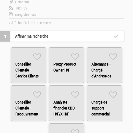
Alerte email
Flux
RSS
Enregistrement
» Afficher l'url de la recherche
Affiner ma recherche
Conseiller
Proxy Product
Alternance -
Clientèle -
Owner H/F
Chargé
Service Clients
d'Analyse de
H/F/X
Crédit H/F/X
Conseiller
Analyste
Chargé de
Clientèle -
financier CDD
support
Recouvrement
H/F/X H/F
commercial
Amiable H/F/X
H/F/X