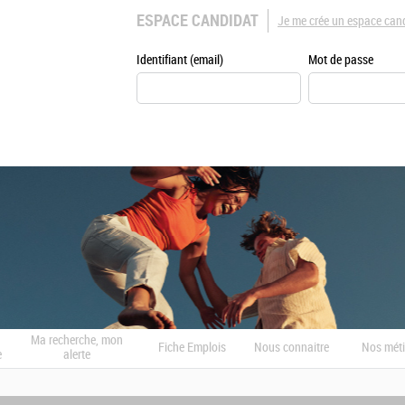
ESPACE CANDIDAT
Je me crée un espace can
Identifiant (email)
Mot de passe
Ma recherche, mon
Fiche Emplois
Nous connaitre
Nos méti
e
alerte