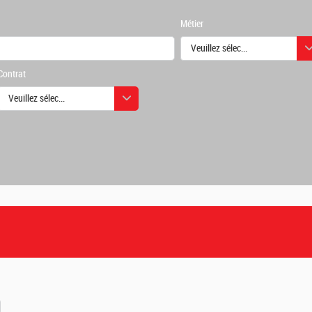
Métier
Veuillez sélectionner une ou des
Contrat
urs
Veuillez sélectionner une ou des valeurs
urs