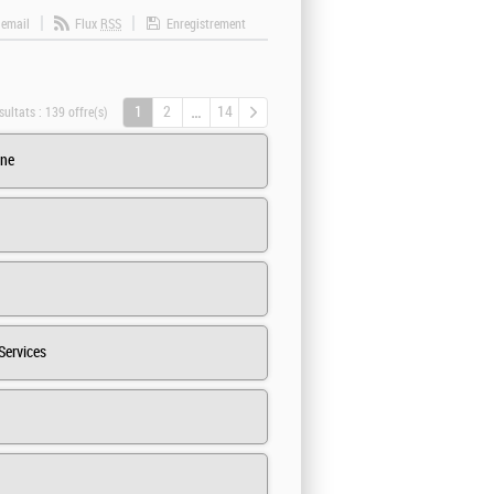
 email
Flux
RSS
Enregistrement
1
2
14
sultats :
139 offre(s)
gne
Services