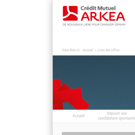
Vous êtes ici :
Accueil
Liste des offres
Déposer une
Accueil
candidature spontané