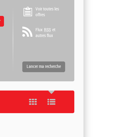
Voir toutes les
offres
 valeurs
Flux
RSS
et
autres flux