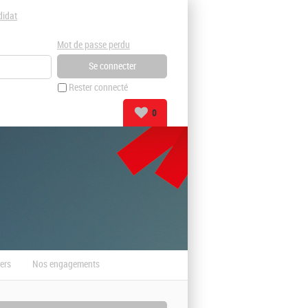
didat
Mot de passe perdu
Rester connecté
0
ers
Nos engagements