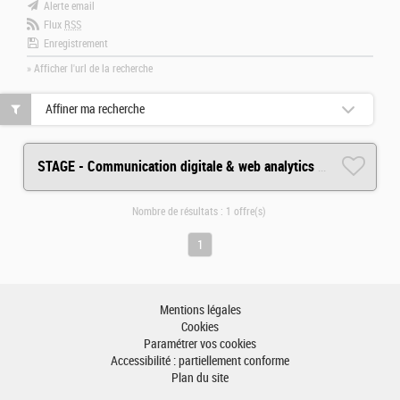
Alerte email
Flux
RSS
Enregistrement
» Afficher l'url de la recherche
Affiner ma recherche
STAGE - Communication digitale & web analytics H/F
Nombre de résultats :
1 offre(s)
1
Mentions légales
Cookies
Paramétrer vos cookies
Accessibilité : partiellement conforme
Plan du site