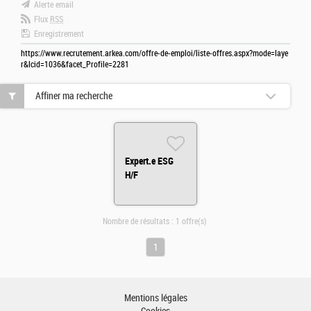
Alerte email
Flux
RSS
Enregistrement
https://www.recrutement.arkea.com/offre-de-emploi/liste-offres.aspx?mode=laye
r&lcid=1036&facet_Profile=2281
Affiner ma recherche
Expert.e ESG
H/F
Nombre de résultats :
1 offre(s)
1
Mentions légales