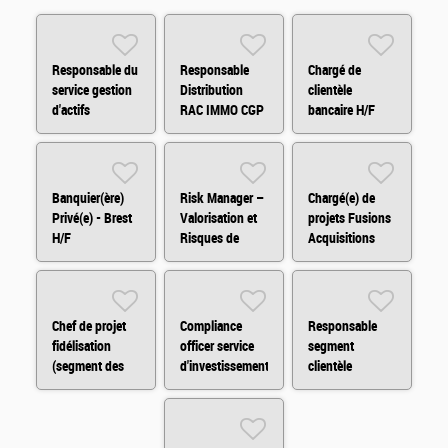
Responsable du
Responsable
Chargé de
service gestion
Distribution
clientèle
d'actifs
RAC IMMO CGP
bancaire H/F
immobiliers H/F
H/F
Banquier(ère)
Risk Manager –
Chargé(e) de
Privé(e) - Brest
Valorisation et
projets Fusions
H/F
Risques de
Acquisitions
Marché H/F
H/F/X
Chef de projet
Compliance
Responsable
fidélisation
officer service
segment
(segment des
d'investissement
clientèle
indépendants)
H/F
patrimoniale H/F
H/F