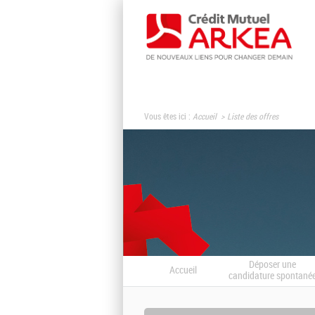
Vous êtes ici :
Accueil
Liste des offres
Déposer une
Accueil
candidature spontané