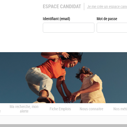
ESPACE CANDIDAT
Je me crée un espace can
Identifiant (email)
Mot de passe
Ma recherche, mon
Fiche Emplois
Nous connaitre
Nos méti
e
alerte