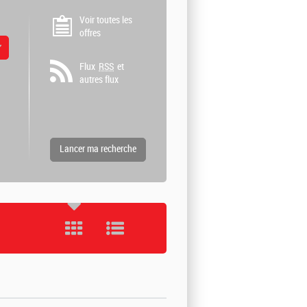
Voir toutes les
offres
 valeurs
Flux
RSS
et
autres flux