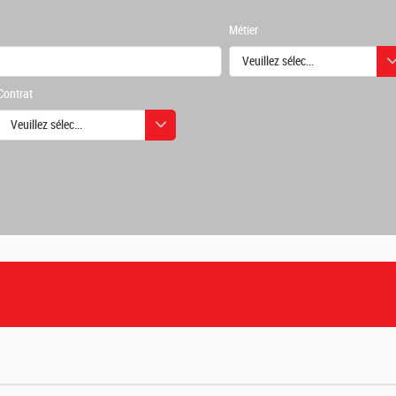
Métier
Veuillez sélectionner une ou des
Contrat
urs
Veuillez sélectionner une ou des valeurs
urs