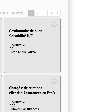
1
2
14
sultats :
140 offre(s)
Gestionnaire de bilan -
Solvabilité H/F
07/08/2026
CDI
Crédit Mutuel Arkéa
Chargé·e de relations
clientèle Assurances en BtoB
(CDD) H/F
07/08/2026
CDD
Suravenir Assurances