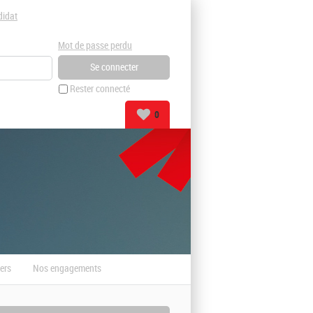
didat
Mot de passe perdu
Rester connecté
0
ers
Nos engagements