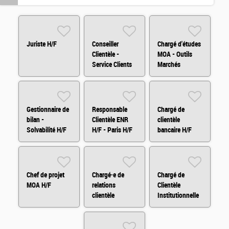
Juriste H/F
Conseiller
Chargé d'études
Clientèle -
MOA - Outils
Service Clients
Marchés
H/F/X
Financiers
(H/F/X)
Gestionnaire de
Responsable
Chargé de
bilan -
Clientèle ENR
clientèle
Solvabilité H/F
H/F - Paris H/F
bancaire H/F
Chef de projet
Chargé·e de
Chargé de
MOA H/F
relations
Clientèle
clientèle
Institutionnelle
Assurances en
H/F
BtoB (CDD) H/F