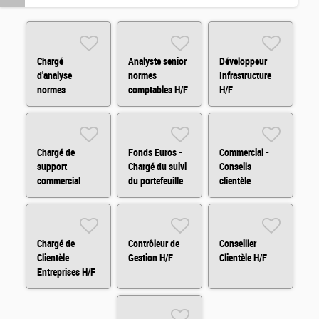
Chargé
Analyste senior
Développeur
d'analyse
normes
Infrastructure
normes
comptables H/F
H/F
comptables H/F
Chargé de
Fonds Euros -
Commercial -
support
Chargé du suivi
Conseils
commercial
du portefeuille
clientèle
H/F/X
immobilier H/F
agricole
Chargé de
Contrôleur de
Conseiller
Clientèle
Gestion H/F
Clientèle H/F
Entreprises H/F