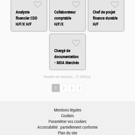
Analyste
Collaborateur
Chef de projet
financier CDD
comptable
finance durable
H/F/X H/F
H/F/X
H/F
Chargé de
documentation
- MOA Marchés
Financiers H/F
Nombre de résultats :
27 offre(s)
1
2
3
Mentions légales
Cookies
Paramétrer vos cookies
Accessibilité : partiellement conforme
Plan du site