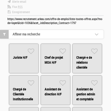
Alerte email
Flux
RSS
Enregistrement
https://www.recrutement.arkea.com/offre-de-emploi/liste-toutes-offres.aspx?mo
de=layer&lcid=1036&facet_JobDescription_Contract=1797
Affiner ma recherche
Juriste H/F
Chef de projet
Chargé·e de
MOA H/F
relations
clientèle
Assurances en
BtoB (CDD) H/F
Chargé de
Assistant de
Assistant de
Clientèle
direction H/F
gestion admin
Institutionnelle
et comptable
H/F
H/F