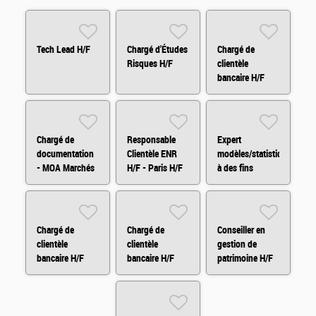
Tech Lead H/F
Chargé d'Études
Chargé de
Risques H/F
clientèle
bancaire H/F
Chargé de
Responsable
Expert
documentation
Clientèle ENR
modèles/statistiques
- MOA Marchés
H/F - Paris H/F
à des fins
Financiers H/F
d'audit H/F
Chargé de
Chargé de
Conseiller en
clientèle
clientèle
gestion de
bancaire H/F
bancaire H/F
patrimoine H/F