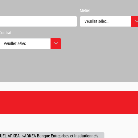
Métier
Veuillez sélectionner une ou des
Contrat
urs
Veuillez sélectionner une ou des valeurs
urs
EL ARKEA-->ARKEA Banque Entreprises et Institutionnels