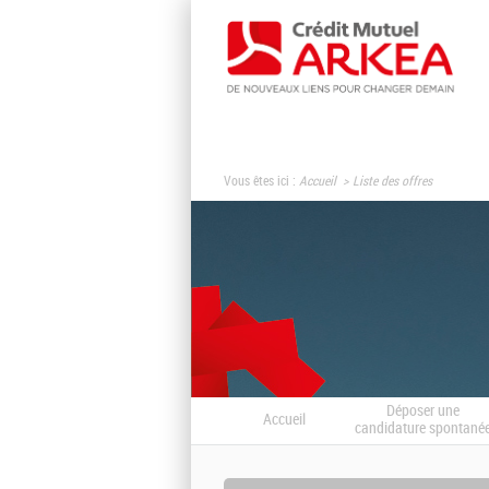
Vous êtes ici :
Accueil
Liste des offres
Déposer une
Accueil
candidature spontané