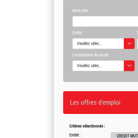
Mots clés
Entité
Veuillez sélectionner une ou des vale
Localisation du poste
Veuillez sélectionner une ou des vale
Les offres d'emploi
Critères sélectionnés :
Entité :
CREDIT MUTU