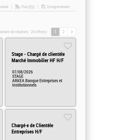
 email
Flux
RSS
Enregistrement
1
2
ombre de résultats :
20 offre(s)
Stage - Chargé de clientèle
Marché Immobilier HF H/F
07/08/2026
STAGE
ARKEA Banque Entreprises et
Institutionnels
Chargé·e de Clientèle
Entreprises H/F