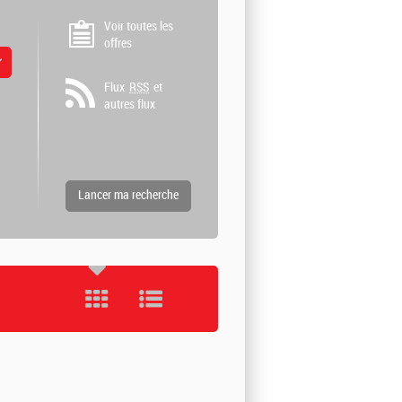
Voir toutes les
offres
 valeurs
Flux
RSS
et
autres flux