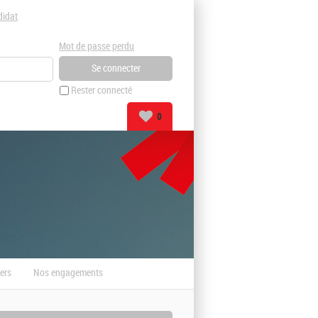
didat
Mot de passe perdu
Rester connecté
0
ers
Nos engagements