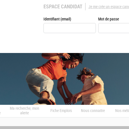
ESPACE CANDIDAT
Je me crée un espace can
Identifiant (email)
Mot de passe
Ma recherche, mon
Fiche Emplois
Nous connaitre
Nos méti
e
alerte