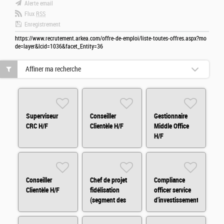
Alerte email
Flux
RSS
Enregistrement
https://www.recrutement.arkea.com/offre-de-emploi/liste-toutes-offres.aspx?mo
de=layer&lcid=1036&facet_Entity=36
Affiner ma recherche
Superviseur
Conseiller
Gestionnaire
CRC H/F
Clientèle H/F
Middle Office
H/F
Conseiller
Chef de projet
Compliance
Clientèle H/F
fidélisation
officer service
(segment des
d'investissement
indépendants)
H/F
H/F