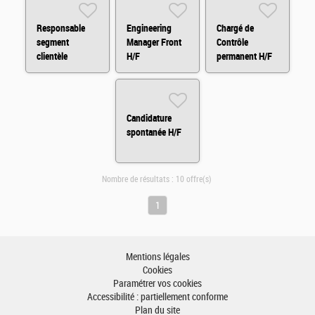
Responsable
Engineering
Chargé de
segment
Manager Front
Contrôle
clientèle
H/F
permanent H/F
patrimoniale H/F
H/F
Candidature
spontanée H/F
Nombre de résultats :
10 offre(s)
1
Mentions légales
Cookies
Paramétrer vos cookies
Accessibilité : partiellement conforme
Plan du site