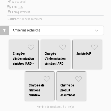
Alerte email
Flux
RSS
Enregistrement
» Afficher l'url de la recherche
Affiner ma recherche
Chargé·e
Chargé·e
Juriste H/F
d'indemnisation
d'indemnisation
sinistres IARD -
sinistres IARD
CDD H/F
H/F
Chargé·e de
Chef·fe de
relations
produit
clientèle
assurances
Assurances en
dommages H/F
BtoB (CDD) H/F
Nombre de résultats :
5 offre(s)