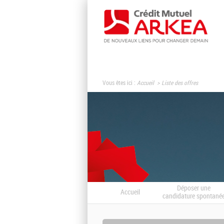
Vous êtes ici :
Accueil
Liste des offres
Déposer une
Accueil
candidature spontané