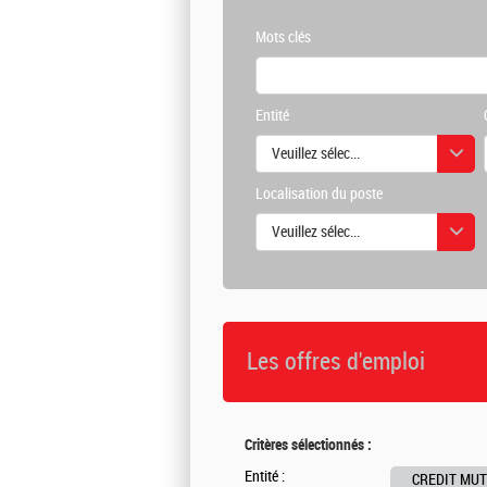
Mots clés
Entité
Veuillez sélectionner une ou des vale
Localisation du poste
Veuillez sélectionner une ou des vale
Les offres d'emploi
Critères sélectionnés :
Entité :
CREDIT MUT