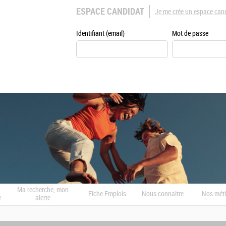
ESPACE CANDIDAT
Je me crée un espace can
Identifiant (email)
Mot de passe
Ma recherche, mon
Fiche Emplois
Nous connaitre
Nos méti
e
alerte