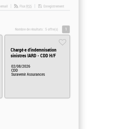
 email
Flux
RSS
Enregistrement
1
Nombre de résultats :
5 offre(s)
Chargé·e d'indemnisation
sinistres IARD - CDD H/F
02/08/2026
CDD
Suravenir Assurances