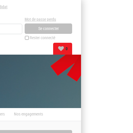
didat
Mot de passe perdu
Rester connecté
0
ers
Nos engagements