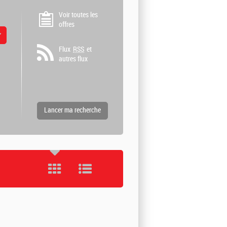
Voir toutes les
offres
 valeurs
Flux
RSS
et
autres flux