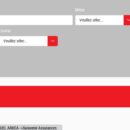
Métier
Veuillez sélectionner une ou des
Contrat
urs
Veuillez sélectionner une ou des valeurs
urs
UEL ARKEA-->Suravenir Assurances