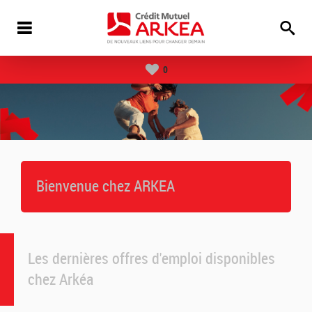
0
Bienvenue chez ARKEA
Les dernières offres d'emploi disponibles
chez Arkéa