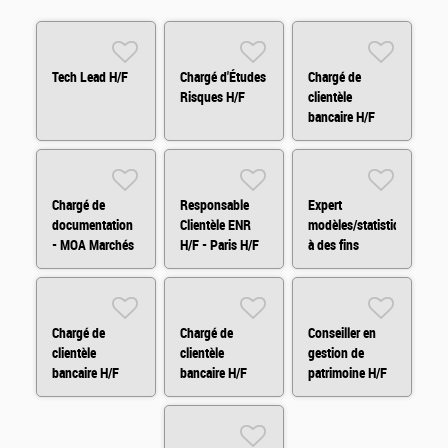
Tech Lead H/F
Chargé d'Études
Chargé de
Risques H/F
clientèle
bancaire H/F
Chargé de
Responsable
Expert
documentation
Clientèle ENR
modèles/statistiques
- MOA Marchés
H/F - Paris H/F
à des fins
Financiers H/F
d'audit H/F
Chargé de
Chargé de
Conseiller en
clientèle
clientèle
gestion de
bancaire H/F
bancaire H/F
patrimoine H/F