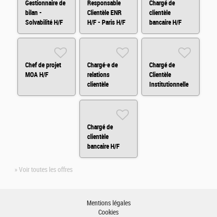
Gestionnaire de
Responsable
Chargé de
bilan -
Clientèle ENR
clientèle
Solvabilité H/F
H/F - Paris H/F
bancaire H/F
Chef de projet
Chargé·e de
Chargé de
MOA H/F
relations
Clientèle
clientèle
Institutionnelle
Assurances en
H/F
BtoB (CDD) H/F
Chargé de
clientèle
bancaire H/F
» Voir toutes les offres
Mentions légales
Cookies