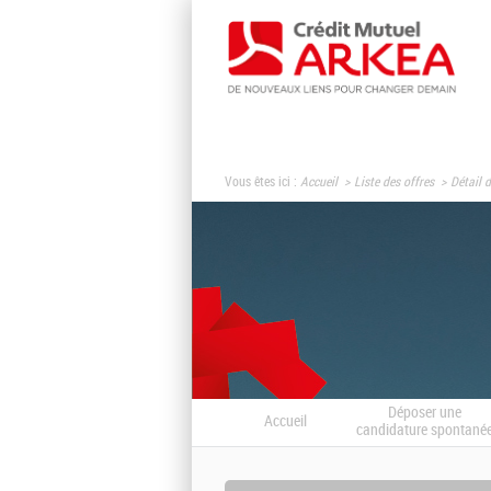
Vous êtes ici :
Accueil
Liste des offres
Détail d
Déposer une
Accueil
candidature spontané