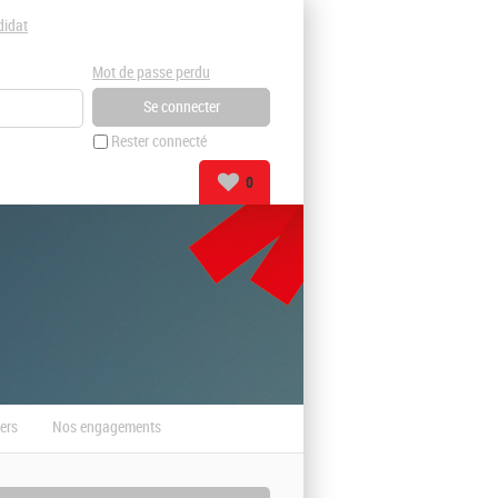
didat
Mot de passe perdu
Rester connecté
0
ers
Nos engagements