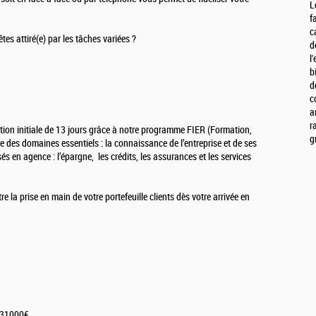
L
f
c
es attiré(e) par les tâches variées ?
d
l
b
d
c
a
r
ation initiale de 13 jours grâce à notre programme FIER (Formation,
g
 des domaines essentiels : la connaissance de l’entreprise et de ses
és en agence : l’épargne, les crédits, les assurances et les services
e la prise en main de votre portefeuille clients dès votre arrivée en
de 31000€