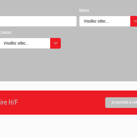
Métier
Veuillez sélectionner une ou des
Contrat
urs
Veuillez sélectionner une ou des valeurs
urs
ire H/F