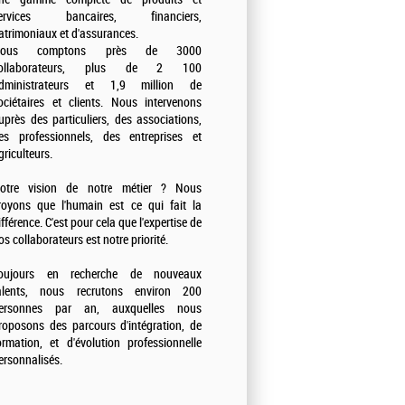
ervices bancaires, financiers,
atrimoniaux et d'assurances.
ous comptons près de 3000
ollaborateurs, plus de 2 100
dministrateurs et 1,9 million de
ociétaires et clients. Nous intervenons
uprès des particuliers, des associations,
es professionnels, des entreprises et
griculteurs.
otre vision de notre métier ? Nous
royons que l'humain est ce qui fait la
ifférence. C'est pour cela que l'expertise de
os collaborateurs est notre priorité.
oujours en recherche de nouveaux
alents, nous recrutons environ 200
ersonnes par an, auxquelles nous
roposons des parcours d'intégration, de
ormation, et d'évolution professionnelle
ersonnalisés.