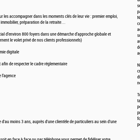
s
p
our les accompagner dans les moments clés de leur vie : premier emploi,
N
 immobilier, préparation de la retraite…
c
a
cial d’environ 800 foyers dans une démarche d’approche globale et
s
rnent le volet privé de nos clients professionnels)
a
d
mie digitale
a
nt afin de respecter le cadre réglementaire
N
c
de l’agence
d
n
T
t
p
p
f
e d'au moins 3 ans, auprès d'une clientèle de particuliers au sein d'une
p
oit en face à face ou par téléphone vous permet de fidéliser votre