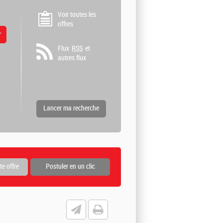
Voir toutes les
offres
 valeurs
Flux
RSS
et
autres flux