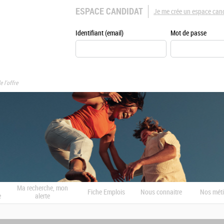
ESPACE CANDIDAT
Je me crée un espace can
Identifiant (email)
Mot de passe
e l'offre
Ma recherche, mon
Fiche Emplois
Nous connaitre
Nos méti
e
alerte