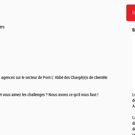
I
ers
E
 agences sur le secteur de Pont L' Abbé des Chargé(e)s de clientèle
et vous aimez les challenges ? Nous avons ce qu'il vous faut !
L
d
A
L
d
d
u