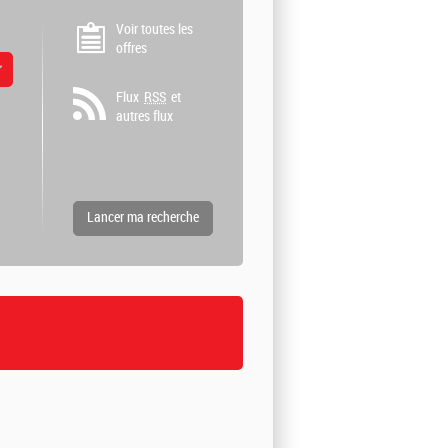
Voir toutes les
offres
 valeurs
Flux
RSS
et
autres flux