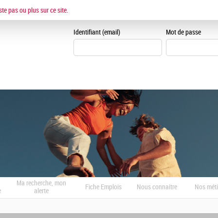
ESPACE CANDIDAT
ste pas ou plus sur ce site.
Je me crée un espace can
Identifiant (email)
Mot de passe
Ma recherche, mon
Fiche Emplois
Nous connaitre
Nos méti
e
alerte