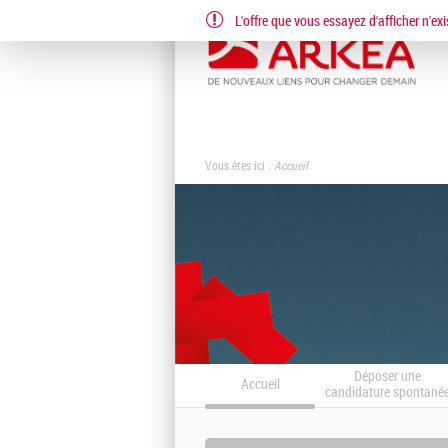
L'offre que vous essayez d'afficher n'exi
Vous êtes ici :
Accueil
Déposer une
Accueil
candidature spontané