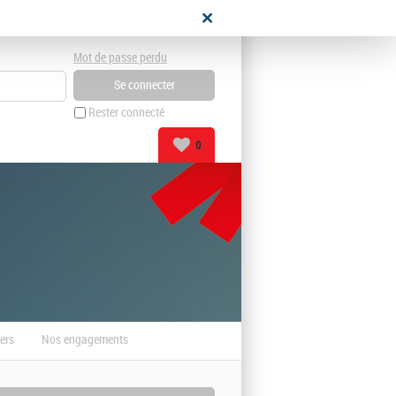
didat
Mot de passe perdu
Rester connecté
0
ers
Nos engagements