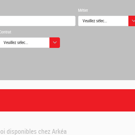
Métier
Veuillez sélectionner une ou des
Contrat
urs
Veuillez sélectionner une ou des valeurs
urs
loi disponibles chez Arkéa