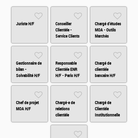
Juriste H/F
Conseiller
Chargé d'études
Clientèle -
MOA - Outils
Service Clients
Marchés
H/F/X
Financiers
(H/F/X)
Gestionnaire de
Responsable
Chargé de
bilan -
Clientèle ENR
clientèle
Solvabilité H/F
H/F - Paris H/F
bancaire H/F
Chef de projet
Chargé·e de
Chargé de
MOA H/F
relations
Clientèle
clientèle
Institutionnelle
Assurances en
H/F
BtoB (CDD) H/F