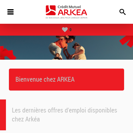
0
Bienvenue chez ARKEA
Les dernières offres d'emploi disponibles
chez Arkéa