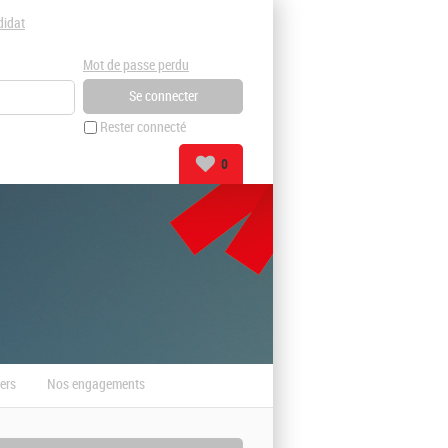
didat
Mot de passe perdu
Rester connecté
0
ers
Nos engagements