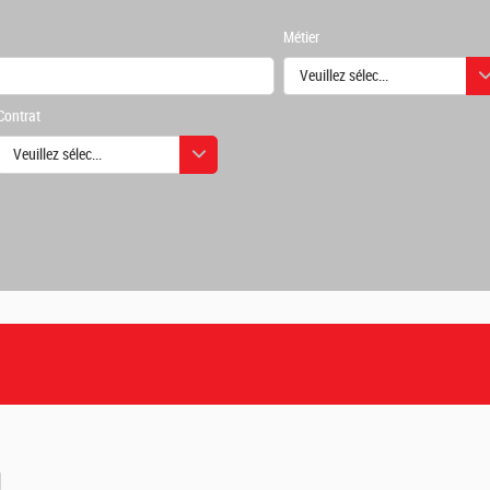
Métier
Veuillez sélectionner une ou des
Contrat
urs
Veuillez sélectionner une ou des valeurs
urs