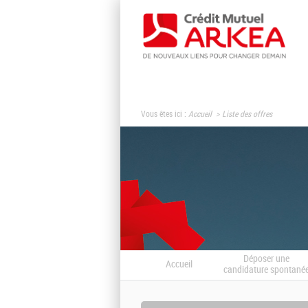
Vous êtes ici :
Accueil
Liste des offres
Déposer une
Accueil
candidature spontané