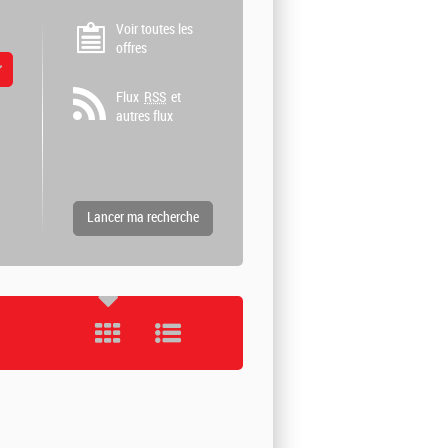
Voir toutes les
offres
 valeurs
Flux
RSS
et
autres flux