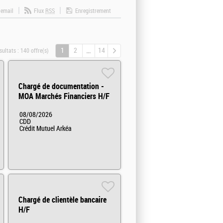
 email
Flux
RSS
Enregistrement
1
2
14
sultats :
140 offre(s)
Chargé de documentation -
MOA Marchés Financiers H/F
08/08/2026
CDD
Crédit Mutuel Arkéa
Chargé de clientèle bancaire
H/F