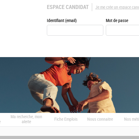
ESPACE CANDIDAT
Je me crée un espace can
Identifiant (email)
Mot de passe
Ma recherche, mon
Fiche Emplois
Nous connaitre
Nos méti
e
alerte