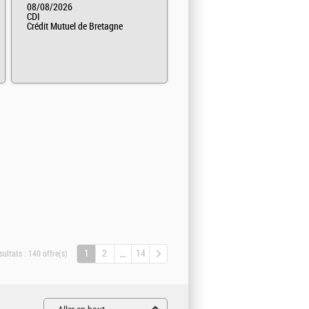
08/08/2026
CDI
Crédit Mutuel de Bretagne
1
2
14
sultats :
140 offre(s)