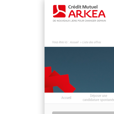
Vous êtes ici :
Accueil
Liste des offres
Déposer une
Accueil
candidature spontané