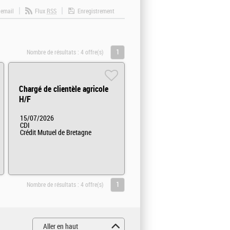
 email
Flux
RSS
Enregistrement
1
Nombre de résultats :
4 offre(s)
Chargé de clientèle agricole
H/F
15/07/2026
CDI
Crédit Mutuel de Bretagne
1
Nombre de résultats :
4 offre(s)
Aller en haut