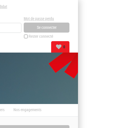
didat
Mot de passe perdu
Rester connecté
0
ers
Nos engagements