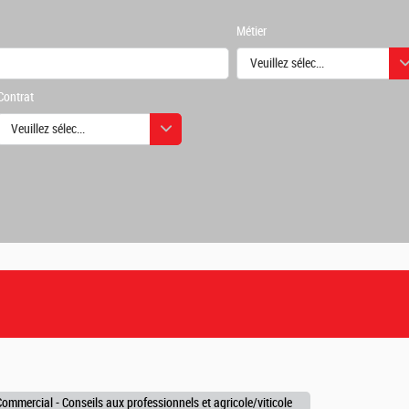
Métier
Veuillez sélectionner une ou des
Contrat
urs
Veuillez sélectionner une ou des valeurs
urs
mmercial - Conseils aux professionnels et agricole/viticole