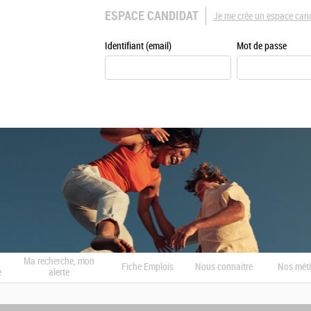
ESPACE CANDIDAT
Je me crée un espace can
Identifiant (email)
Mot de passe
Ma recherche, mon
Fiche Emplois
Nous connaitre
Nos méti
e
alerte