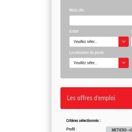
Mots clés
Entité
Veuillez sélectionner une ou des vale
Localisation du poste
Veuillez sélectionner une ou des vale
Les offres d'emploi
Critères sélectionnés :
Profil :
METIERS-->Co