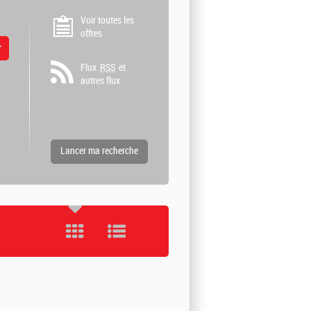
Voir toutes les
offres
 valeurs
Flux
RSS
et
autres flux