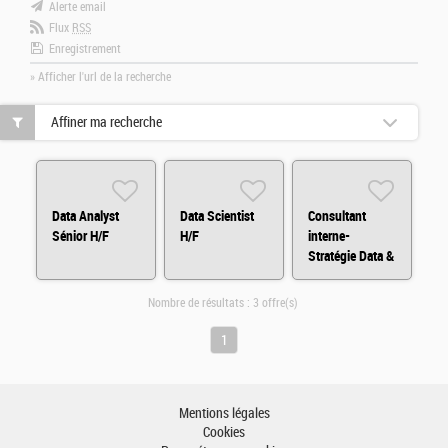
Alerte email
Flux
RSS
Enregistrement
» Afficher l'url de la recherche
Affiner ma recherche
Data Analyst
Data Scientist
Consultant
Sénior H/F
H/F
interne-
Stratégie Data &
IA H/F
Nombre de résultats :
3 offre(s)
1
Mentions légales
Cookies