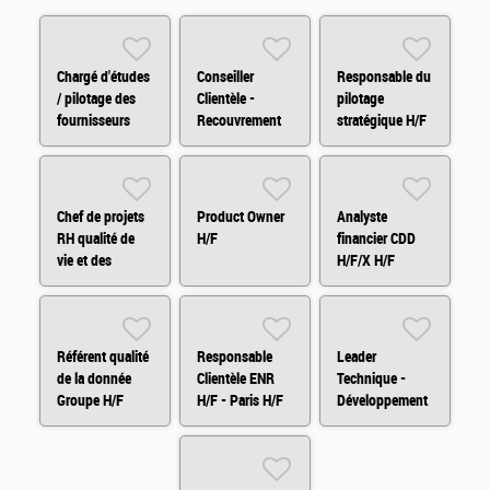
Chargé d'études
Conseiller
Responsable du
/ pilotage des
Clientèle -
pilotage
fournisseurs
Recouvrement
stratégique H/F
H/F/X
Amiable H/F/X
Chef de projets
Product Owner
Analyste
RH qualité de
H/F
financier CDD
vie et des
H/F/X H/F
conditions de
travail H/F
Référent qualité
Responsable
Leader
de la donnée
Clientèle ENR
Technique -
Groupe H/F
H/F - Paris H/F
Développement
Fullstack H/F