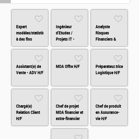
Expert
Ingénieur
Analyste
modèles/statistiques
d'Etudes /
Risques
à des fins
Projets IT -
Financiers &
d'audit H/F
H/F/X
ALM H/F
Assistant(e) de
MOA Offre H/F
Préparateur.trice
Vente - ADV H/F
Logistique H/F
Chargé(e)
Chef de projet
Chef de produit
Relation Client
MOA financier et
en Assurance-
H/F
extra-financier
vie H/F