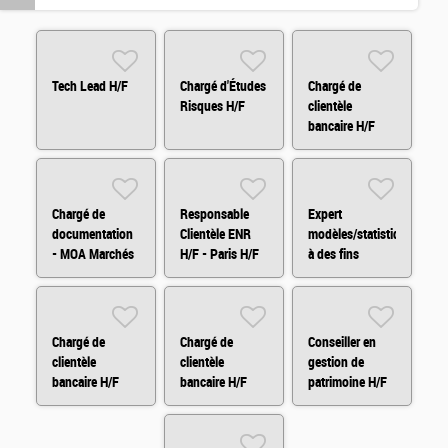
Tech Lead H/F
Chargé d'Études
Chargé de
Risques H/F
clientèle
bancaire H/F
Chargé de
Responsable
Expert
documentation
Clientèle ENR
modèles/statistiques
- MOA Marchés
H/F - Paris H/F
à des fins
Financiers H/F
d'audit H/F
Chargé de
Chargé de
Conseiller en
clientèle
clientèle
gestion de
bancaire H/F
bancaire H/F
patrimoine H/F