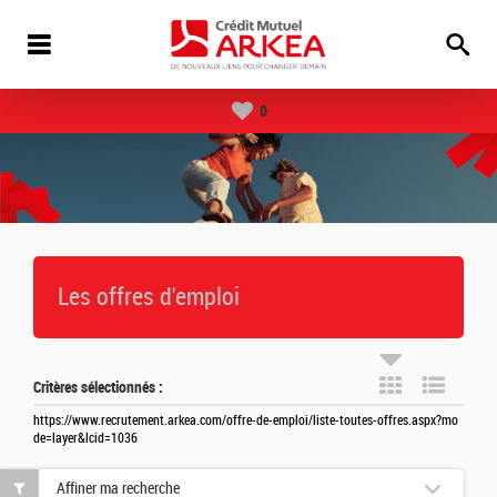
0
Les offres d'emploi
Critères sélectionnés :
https://www.recrutement.arkea.com/offre-de-emploi/liste-toutes-offres.aspx?mo
de=layer&lcid=1036
Affiner ma recherche